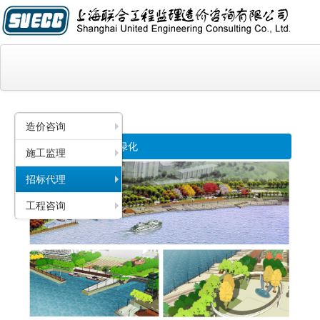
买球(中国)
造价咨询
关于我们
招标代理
|
园林绿化
施工监理
买球(中国)
招标代理
资质证书
工程咨询
咨询业绩
客户名录
联系我们
招贤纳士